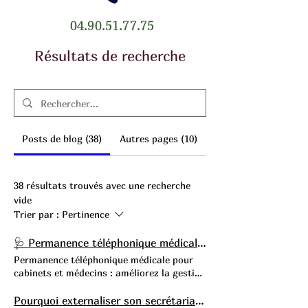
04.90.51.77.75
Résultats de recherche
Posts de blog (38)
Autres pages (10)
38 résultats trouvés avec une recherche
vide
Trier par :
Pertinence
🩺 Permanence téléphonique médicale une solution essentielle pour les médecins débordés
Permanence téléphonique médicale pour
cabinets et médecins : améliorez la gestion
des appels, réduisez les interruptions et
gagnez du temps médical grâce à une
Pourquoi externaliser son secrétariat médical ?